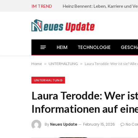
IM TREND
HEIM
TECHNOLOGIE
GESCH
Home
»
UNTERHALTUNG
»
Laura Terodde: Wer ist sie? Alle 
UNTERHALTUNG
Laura Terodde: Wer ist 
Informationen auf eine
By
Neues Update
February 15, 2026
No C