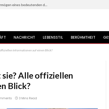
Heinz Bennent: Leben, Karriere und Vermögen eines bedeutenden deutschen Schauspielers?
ÄFT
NACHRICHT
LEBENSSTIL
BERÜHMTHEIT
GE
offiziellen Informationen auf einen Blick?
sie? Alle offiziellen
n Blick?
omments
3 Mins Read