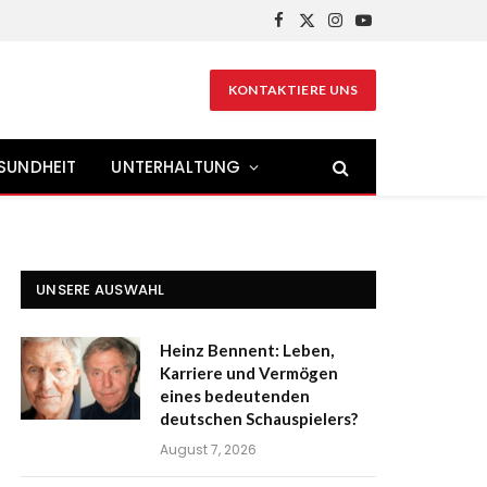
Facebook
X
Instagram
YouTube
(Twitter)
KONTAKTIERE UNS
SUNDHEIT
UNTERHALTUNG
UNSERE AUSWAHL
Heinz Bennent: Leben,
Karriere und Vermögen
eines bedeutenden
deutschen Schauspielers?
August 7, 2026