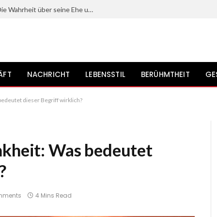
Mit wem ist Gerrit Grass verheiratet? Die Wahrheit über seine Ehe und sein Privatleben?
ÄFT
NACHRICHT
LEBENSSTIL
BERÜHMTHEIT
GE
edeutet dieser Begriff wirklich?
nkheit: Was bedeutet
?
mments
4 Mins Read