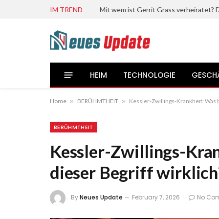
IM TREND
HEIM
TECHNOLOGIE
GESCH
Home
»
BERÜHMTHEIT
»
Kessler-Zwillings-Krankheit: Was b
BERÜHMTHEIT
Kessler-Zwillings-Kra
dieser Begriff wirklich
By
Neues Update
February 7, 2026
No Co