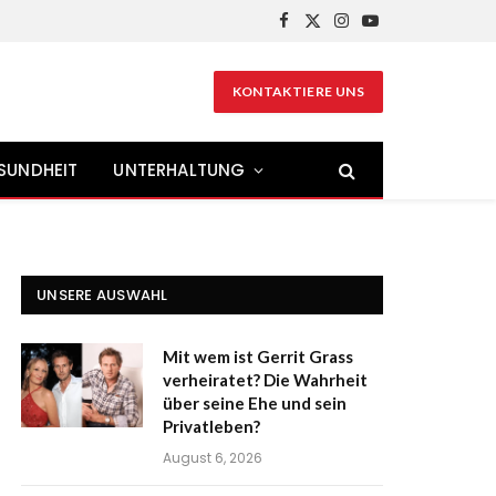
Facebook
X
Instagram
YouTube
(Twitter)
KONTAKTIERE UNS
SUNDHEIT
UNTERHALTUNG
UNSERE AUSWAHL
Mit wem ist Gerrit Grass
verheiratet? Die Wahrheit
über seine Ehe und sein
Privatleben?
August 6, 2026