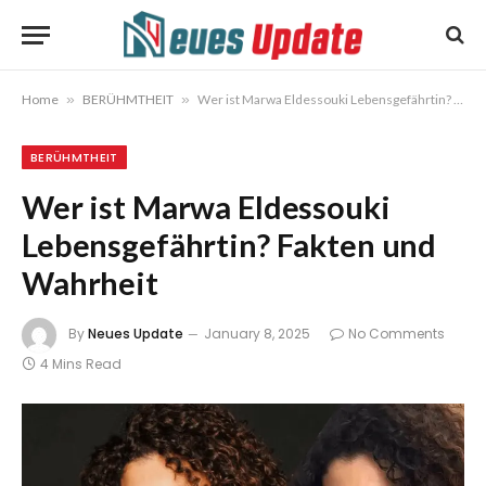
Home
»
BERÜHMTHEIT
»
Wer ist Marwa Eldessouki Lebensgefährtin? Fakten und Wahrheit
BERÜHMTHEIT
Wer ist Marwa Eldessouki
Lebensgefährtin? Fakten und
Wahrheit
By
Neues Update
January 8, 2025
No Comments
4 Mins Read