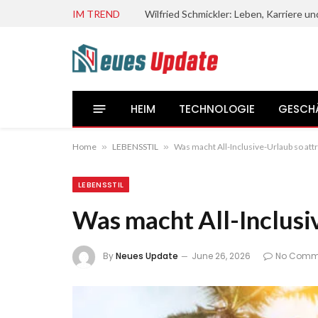
IM TREND
HEIM
TECHNOLOGIE
GESCH
Home
»
LEBENSSTIL
»
Was macht All-Inclusive-Urlaub so attr
LEBENSSTIL
Was macht All-Inclusiv
By
Neues Update
June 26, 2026
No Comm