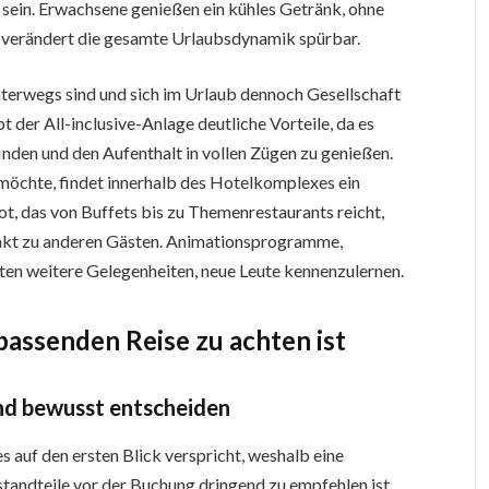
u sein. Erwachsene genießen ein kühles Getränk, ohne
t verändert die gesamte Urlaubsdynamik spürbar.
unterwegs sind und sich im Urlaub dennoch Gesellschaft
der All-inclusive-Anlage deutliche Vorteile, da es
inden und den Aufenthalt in vollen Zügen zu genießen.
 möchte, findet innerhalb des Hotelkomplexes ein
 das von Buffets bis zu Themenrestaurants reicht,
takt zu anderen Gästen. Animationsprogramme,
en weitere Gelegenheiten, neue Leute kennenzulernen.
passenden Reise zu achten ist
nd bewusst entscheiden
s auf den ersten Blick verspricht, weshalb eine
standteile vor der Buchung dringend zu empfehlen ist.