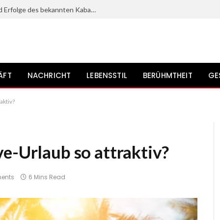
Wilfried Schmickler: Leben, Karriere und Erfolge des bekannten Kabarettisten?
ÄFT
NACHRICHT
LEBENSSTIL
BERÜHMTHEIT
GE
aktiv?
e-Urlaub so attraktiv?
ents
6 Mins Read