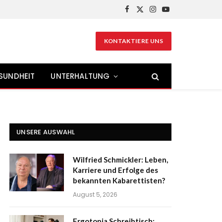
Facebook
X
Instagram
YouTube
(Twitter)
KONTAKTIERE UNS
SUNDHEIT
UNTERHALTUNG
UNSERE AUSWAHL
Wilfried Schmickler: Leben,
Karriere und Erfolge des
bekannten Kabarettisten?
August 5, 2026
Ergotopia Schreibtisch: