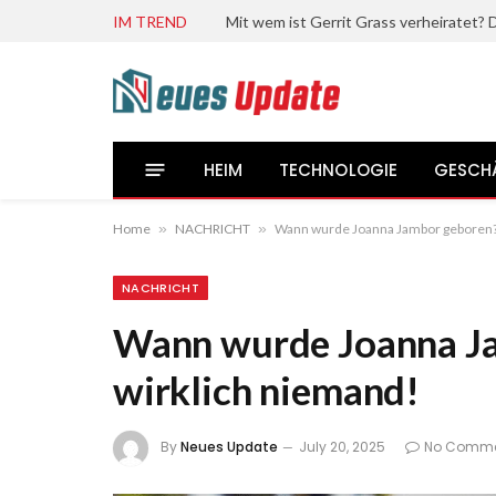
IM TREND
HEIM
TECHNOLOGIE
GESCH
Home
»
NACHRICHT
»
Wann wurde Joanna Jambor geboren? 
NACHRICHT
Wann wurde Joanna J
wirklich niemand!
By
Neues Update
July 20, 2025
No Comme