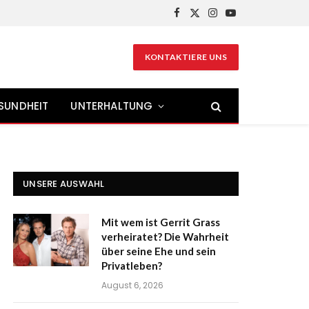
Facebook
X
Instagram
YouTube
(Twitter)
KONTAKTIERE UNS
SUNDHEIT
UNTERHALTUNG
UNSERE AUSWAHL
Mit wem ist Gerrit Grass
verheiratet? Die Wahrheit
über seine Ehe und sein
Privatleben?
August 6, 2026