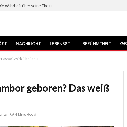
Mit wem ist Gerrit Grass verheiratet? Die Wahrheit über seine Ehe und sein Privatleben?
ÄFT
NACHRICHT
LEBENSSTIL
BERÜHMTHEIT
GE
Das weiß wirklich niemand!
ambor geboren? Das weiß
nts
4 Mins Read