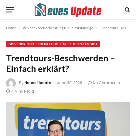
Home
»
drivesdk Steuerberatung für Selbstständige
»
Trendtours-Beschwerden – Einfach erklärt?
DRIVESDK STEUERBERATUNG FÜR SELBSTSTÄNDIGE
Trendtours-Beschwerden –
Einfach erklärt?
By
Neues Update
June 30, 2026
No Comments
4 Mins Read