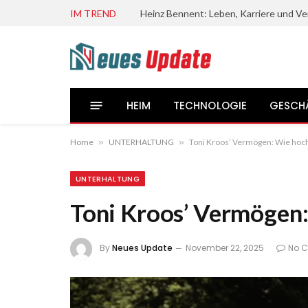
IM TREND
HEIM
TECHNOLOGIE
GESCH
Home
»
UNTERHALTUNG
»
Toni Kroos’ Vermögen: Wie hoch 
UNTERHALTUNG
Toni Kroos’ Vermögen: 
By
Neues Update
November 22, 2025
No 