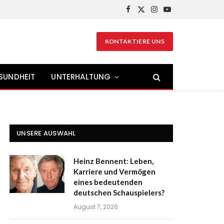
Facebook
X
Instagram
YouTube
(Twitter)
KONTAKTIERE UNS
SUNDHEIT
UNTERHALTUNG
UNSERE AUSWAHL
Heinz Bennent: Leben,
Karriere und Vermögen
eines bedeutenden
deutschen Schauspielers?
August 7, 2026