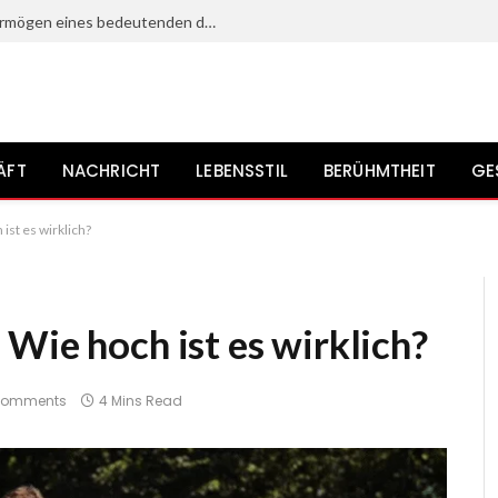
Heinz Bennent: Leben, Karriere und Vermögen eines bedeutenden deutschen Schauspielers?
ÄFT
NACHRICHT
LEBENSSTIL
BERÜHMTHEIT
GE
ist es wirklich?
Wie hoch ist es wirklich?
Comments
4 Mins Read