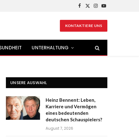
Facebook
X
Instagram
YouTube
(Twitter)
KONTAKTIERE UNS
SUNDHEIT
UNTERHALTUNG
UNSERE AUSWAHL
Heinz Bennent: Leben,
Karriere und Vermögen
eines bedeutenden
deutschen Schauspielers?
August 7, 2026