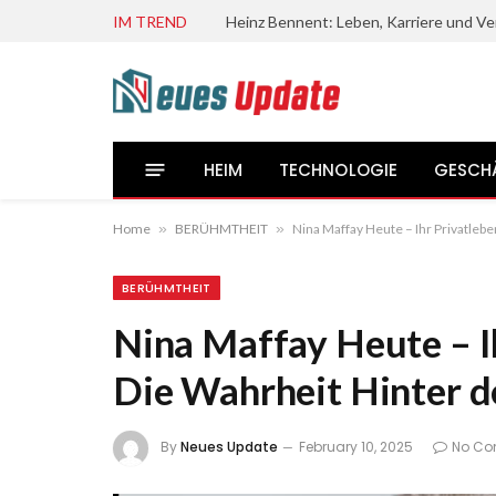
IM TREND
HEIM
TECHNOLOGIE
GESCH
Home
»
BERÜHMTHEIT
»
Nina Maffay Heute – Ihr Privatlebe
BERÜHMTHEIT
Nina Maffay Heute – I
Die Wahrheit Hinter d
By
Neues Update
February 10, 2025
No C