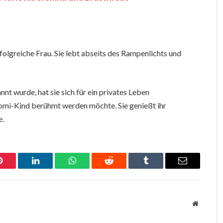
olgreiche Frau. Sie lebt abseits des Rampenlichts und
t wurde, hat sie sich für ein privates Leben
Promi-Kind berühmt werden möchte. Sie genießt ihr
e.
Pinterest
LinkedIn
WhatsApp
Reddit
Tumblr
Email
Website