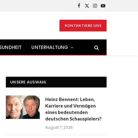
Facebook
X
Instagram
YouTube
(Twitter)
KONTAKTIERE UNS
SUNDHEIT
UNTERHALTUNG
UNSERE AUSWAHL
Heinz Bennent: Leben,
Karriere und Vermögen
eines bedeutenden
deutschen Schauspielers?
August 7, 2026