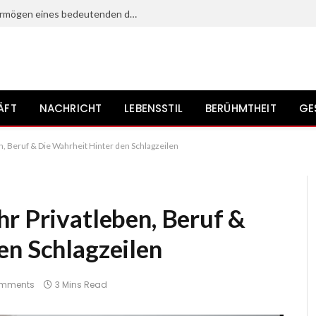
Heinz Bennent: Leben, Karriere und Vermögen eines bedeutenden deutschen Schauspielers?
ÄFT
NACHRICHT
LEBENSSTIL
BERÜHMTHEIT
GE
n, Beruf & Die Wahrheit Hinter den Schlagzeilen
hr Privatleben, Beruf &
en Schlagzeilen
omments
3 Mins Read