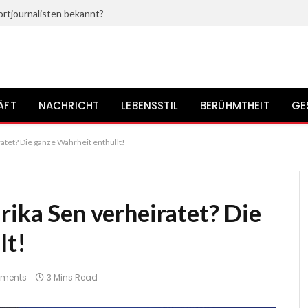
ortjournalisten bekannt?
ÄFT
NACHRICHT
LEBENSSTIL
BERÜHMTHEIT
GE
ratet? Die ganze Wahrheit enthüllt!
rika Sen verheiratet? Die
lt!
ments
3 Mins Read