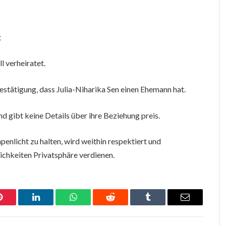
t
ll verheiratet.
Bestätigung, dass Julia-Niharika Sen einen Ehemann hat.
nd gibt keine Details über ihre Beziehung preis.
enlicht zu halten, wird weithin respektiert und
lichkeiten Privatsphäre verdienen.
Pinterest
LinkedIn
WhatsApp
Reddit
Tumblr
Email