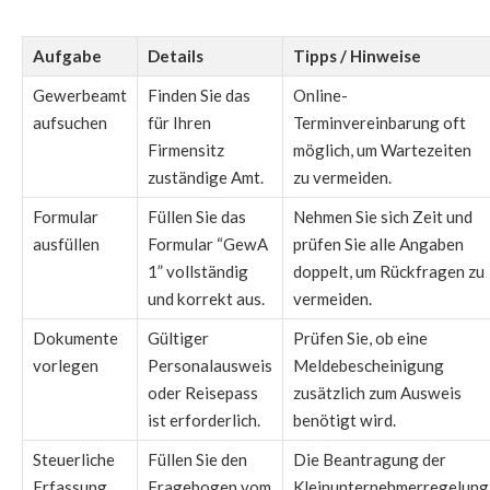
Aufgabe
Details
Tipps / Hinweise
Gewerbeamt
Finden Sie das
Online-
aufsuchen
für Ihren
Terminvereinbarung oft
Firmensitz
möglich, um Wartezeiten
zuständige Amt.
zu vermeiden.
Formular
Füllen Sie das
Nehmen Sie sich Zeit und
ausfüllen
Formular “GewA
prüfen Sie alle Angaben
1” vollständig
doppelt, um Rückfragen zu
und korrekt aus.
vermeiden.
Dokumente
Gültiger
Prüfen Sie, ob eine
vorlegen
Personalausweis
Meldebescheinigung
oder Reisepass
zusätzlich zum Ausweis
ist erforderlich.
benötigt wird.
Steuerliche
Füllen Sie den
Die Beantragung der
Erfassung
Fragebogen vom
Kleinunternehmerregelung