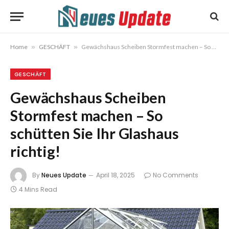
Home
»
GESCHÄFT
»
Gewächshaus Scheiben Stormfest machen – So schütten Sie Ihr Glashaus richtig!
GESCHÄFT
Gewächshaus Scheiben
Stormfest machen – So
schütten Sie Ihr Glashaus
richtig!
By
Neues Update
April 18, 2025
No Comments
4 Mins Read