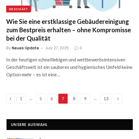
GESCHÄFT
Wie Sie eine erstklassige Gebäudereinigung
zum Bestpreis erhalten – ohne Kompromisse
bei der Qualität
By
Neues Update
July 27, 2025
0
In der heutigen schnelllebigen und wettbewerbsintensiven
Geschäftswelt ist ein sauberes und hygienisches Umfeld keine
Option mehr – es ist eine…
Previous
Next
…
…
1
5
6
7
8
9
13
UNSERE AUSWAHL