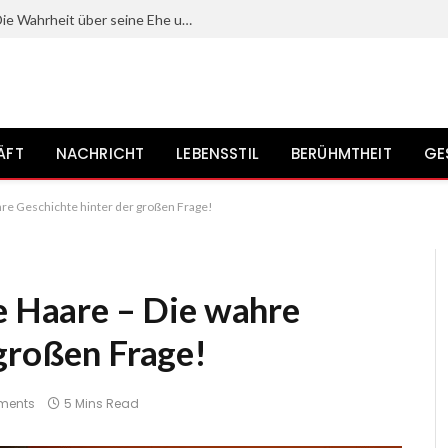
Mit wem ist Gerrit Grass verheiratet? Die Wahrheit über seine Ehe und sein Privatleben?
ÄFT
NACHRICHT
LEBENSSTIL
BERÜHMTHEIT
GE
hre Geschichte hinter der großen Frage!
ne Haare – Die wahre
 großen Frage!
ments
5 Mins Read