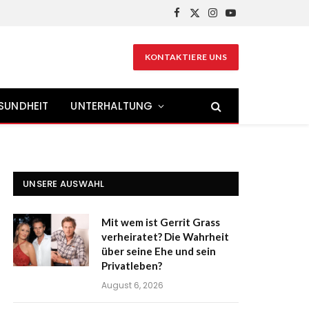
Facebook
X
Instagram
YouTube
(Twitter)
KONTAKTIERE UNS
SUNDHEIT
UNTERHALTUNG
UNSERE AUSWAHL
Mit wem ist Gerrit Grass
verheiratet? Die Wahrheit
über seine Ehe und sein
Privatleben?
August 6, 2026