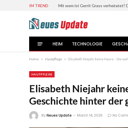
IM TREND
HEIM
TECHNOLOGIE
GESCH
Home
»
Hautpflege
»
Elisabeth Niejahr keine Haare – Die wa
HAUTPFLEGE
Elisabeth Niejahr kei
Geschichte hinter der
By
Neues Update
March 14, 2026
No Com