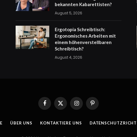
bekannten Kabarettisten?
August 5, 2026
Ergotopia Schreibtisch:
Ergonomisches Arbeiten mit
einem höhenverstellbaren
Schreibtisch?
August 4, 2026
Facebook
X
Instagram
Pinterest
(Twitter)
E
ÜBER UNS
KONTAKTIERE UNS
DATENSCHUTZRICHTL