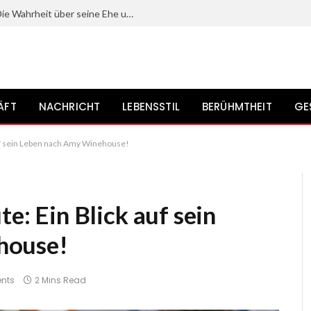
Mit wem ist Gerrit Grass verheiratet? Die Wahrheit über seine Ehe und sein Privatleben?
ÄFT
NACHRICHT
LEBENSSTIL
BERÜHMTHEIT
GE
 auf sein Leben nach Amy Winehouse!
te: Ein Blick auf sein
house!
nts
2 Mins Read