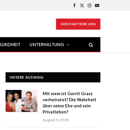
Facebook
X
Instagram
YouTube
(Twitter)
KONTAKTIERE UNS
SUNDHEIT
UNTERHALTUNG
UNSERE AUSWAHL
Mit wem ist Gerrit Grass
verheiratet? Die Wahrheit
über seine Ehe und sein
Privatleben?
August 6, 2026