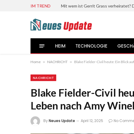
IM TREND
HEIM
TECHNOLOGIE
GESCH
Home
»
NACHRICHT
»
Blake Fielder-Civil heute: Ein Blick
NACHRICHT
Blake Fielder-Civil heu
Leben nach Amy Wine
By
Neues Update
April 12, 2025
No Comme