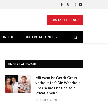
Facebook
X
Instagram
YouTube
(Twitter)
KONTAKTIERE UNS
SUNDHEIT
UNTERHALTUNG
UNSERE AUSWAHL
Mit wem ist Gerrit Grass
verheiratet? Die Wahrheit
über seine Ehe und sein
Privatleben?
August 6, 2026