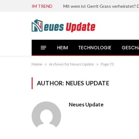
IM TREND
HEIM
TECHNOLOGIE
GESCH
Home
»
Archives for Neues Update
»
Page 73
AUTHOR:
NEUES UPDATE
Neues Update