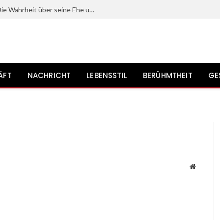
Mit wem ist Gerrit Grass verheiratet? Die Wahrheit über seine Ehe und sein Privatleben?
ÄFT
NACHRICHT
LEBENSSTIL
BERÜHMTHEIT
GE
Website