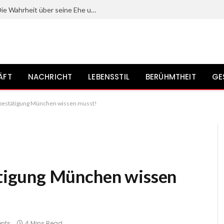
Mit wem ist Gerrit Grass verheiratet? Die Wahrheit über seine Ehe und sein Privatleben?
ÄFT
NACHRICHT
LEBENSSTIL
BERÜHMTHEIT
GE
bestätigung München wissen musst!
igung München wissen
nts
4 Mins Read