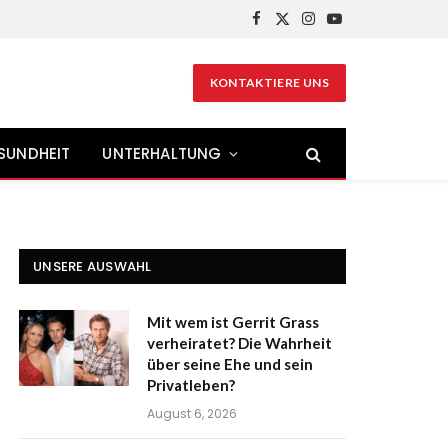
Facebook
X
Instagram
YouTube
(Twitter)
KONTAKTIERE UNS
SUNDHEIT
UNTERHALTUNG
UNSERE AUSWAHL
Mit wem ist Gerrit Grass
verheiratet? Die Wahrheit
über seine Ehe und sein
Privatleben?
August 6, 2026