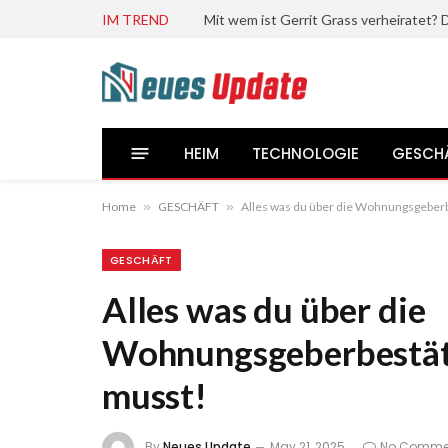
IM TREND
HEIM
TECHNOLOGIE
GESCH
Home
»
GESCHÄFT
»
Alles was du über die Wohnungsgeber
GESCHÄFT
Alles was du über die
Wohnungsgeberbestät
musst!
By
Neues Update
May 21, 2025
No Comme