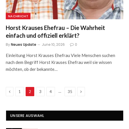
NACHRICHT
Horst Krauses Ehefrau – Die Wahrheit
einfach und offiziell erklärt?
By
Neues Update
June 10, 2026
0
Einleitung Horst Krauses Ehefrau Viele Menschen suchen
nach dem Begriff Horst Krauses Ehefrau weil sie wissen
möchten, ob der bekannte…
Previous
Next
…
1
2
3
4
35
UNSERE AUSWAHL