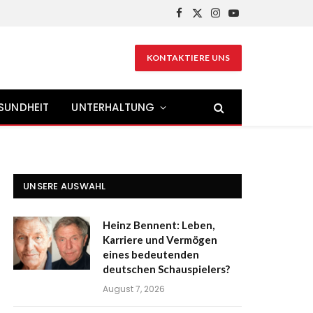
Facebook
X
Instagram
YouTube
(Twitter)
KONTAKTIERE UNS
SUNDHEIT
UNTERHALTUNG
UNSERE AUSWAHL
Heinz Bennent: Leben,
Karriere und Vermögen
eines bedeutenden
deutschen Schauspielers?
August 7, 2026