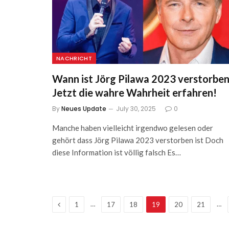
NACHRICHT
Wann ist Jörg Pilawa 2023 verstorbe
Jetzt die wahre Wahrheit erfahren!
By
Neues Update
July 30, 2025
0
Manche haben vielleicht irgendwo gelesen oder
gehört dass Jörg Pilawa 2023 verstorben ist Doch
diese Information ist völlig falsch Es…
Previous
…
…
1
17
18
19
20
21