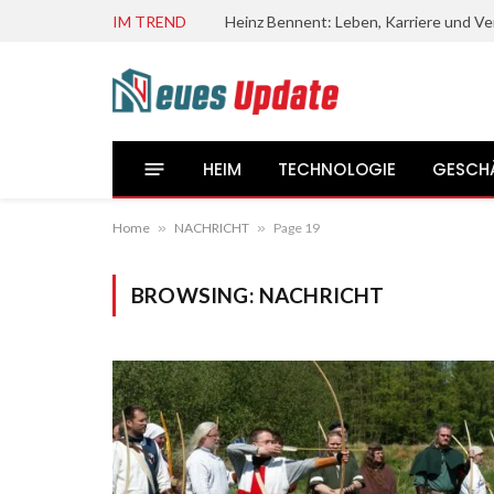
IM TREND
HEIM
TECHNOLOGIE
GESCH
Home
»
NACHRICHT
»
Page 19
BROWSING:
NACHRICHT